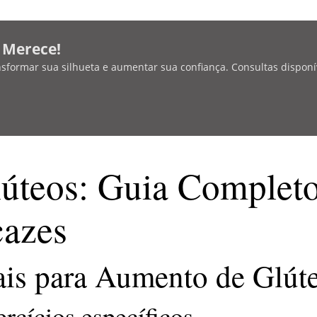
ê Merece!
nsformar sua silhueta e aumentar sua confiança. Consultas disponí
úteos: Guia Completo
cazes
ais para Aumento de Glút
ercícios específicos