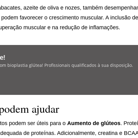
abacates, azeite de oliva e nozes, também desempenham
podem favorecer o crescimento muscular. A inclusão d
cuperação muscular e na redução de inflamações.
e!
 bioplastia glútea! Profissionais qualificados à sua disposição.
 podem ajudar
tos podem ser úteis para o
Aumento de glúteos
. Prot
o adequada de proteínas. Adicionalmente, creatina e BC