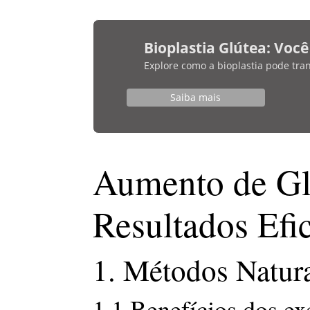
Bioplastia Glútea: Voc
Explore como a bioplastia pode tra
Saiba mais
Aumento de Gl
Resultados Efi
1. Métodos Natur
1.1 Benefícios dos ex