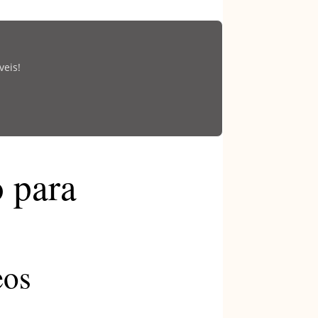
veis!
 para
eos