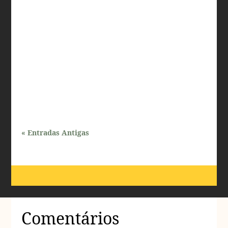
Os implantes subcutâneos glúteos têm se tornado uma
opção cada vez mais popular para aqueles que
desejam aprimorar a estética de suas curvas. Com o
avanço da medicina estética e a busca incessante por
resultados naturais e duradouros, muitos se perguntam:
como...
« Entradas Antigas
Comentários