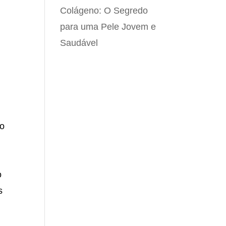
Colágeno: O Segredo
para uma Pele Jovem e
Saudável
do
o
s