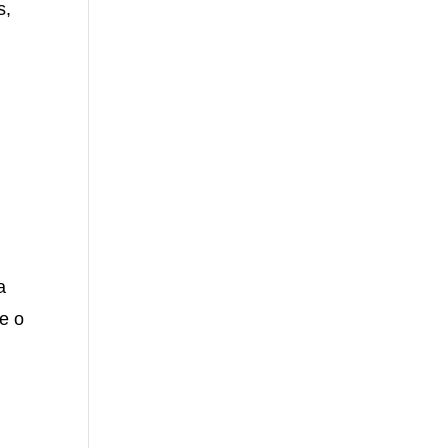
s,
e
a
 e o