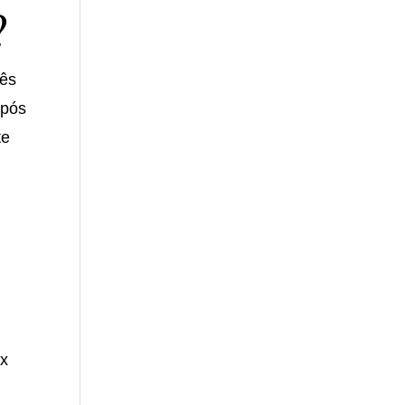
?
rês
Após
te
ox