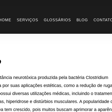
ox
HOME
SERVIÇOS
GLOSSÁRIOS
BLOG
CONTAT
?
tância neurotóxica produzida pela bactéria Clostridium
 por suas aplicações estéticas, como a redução de rug
ssui diversas utilizações médicas, incluindo o tratame
, hiperidrose e distúrbios musculares. A popularidade 
a tem crescido, pois muitos buscam aprimorar a aparên