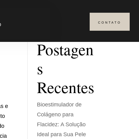
CONTATO
Pesquisar
O
Postagen
s
Recentes
Bioestimulador de
as e
Colágeno para
nto
Flacidez: A Solução
do
Ideal para Sua Pele
cia