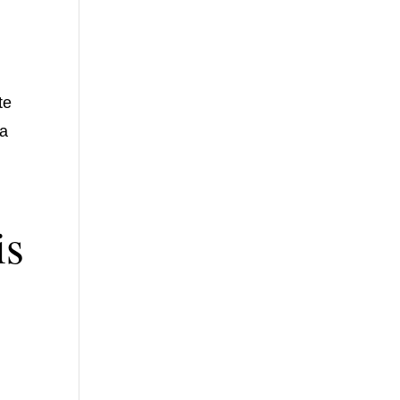
te
 a
is