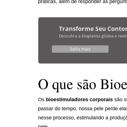
práticas, além de responder às pergun
Transforme Seu Conto
Descubra a bioplastia glútea e rea
Saiba mais
O que são Bioe
Os
bioestimuladores corporais
são s
passar do tempo, nossa pele perde elas
nesse processo, estimulando a produção
pele.