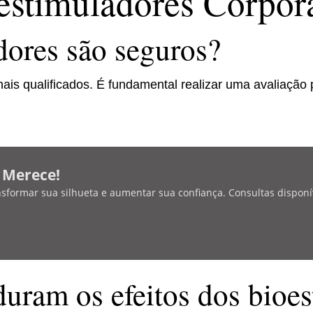
estimuladores Corpor
dores são seguros?
nais qualificados. É fundamental realizar uma avaliação 
ê Merece!
nsformar sua silhueta e aumentar sua confiança. Consultas disponí
uram os efeitos dos bioe