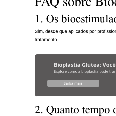
FAQ sobre Bio
1. Os bioestimula
Sim, desde que aplicados por profissio
tratamento.
Bioplastia Glútea: Voc
Explore como a bioplastia pode tra
Saiba mais
2. Quanto tempo d