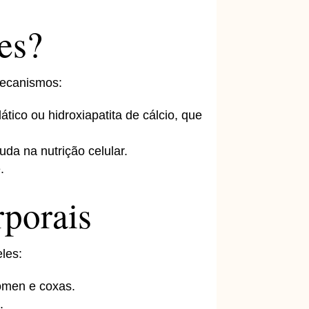
es?
mecanismos:
tico ou hidroxiapatita de cálcio, que
da na nutrição celular.
.
rporais
les:
ômen e coxas.
.