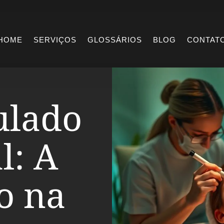
HOME
SERVIÇOS
GLOSSÁRIOS
BLOG
CONTAT
ulado
l: A
o na