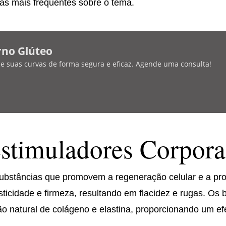
tas mais frequentes sobre o tema.
rno Glúteo
lce suas curvas de forma segura e eficaz. Agende uma consulta!
stimuladores Corpora
ubstâncias que promovem a regeneração celular e a pr
ticidade e firmeza, resultando em flacidez e rugas. Os
 natural de colágeno e elastina, proporcionando um efei