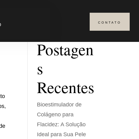
CONTATO
Pesquisar
O
Postagen
s
Recentes
xto
Bioestimulador de
os,
Colágeno para
Flacidez: A Solução
 de
Ideal para Sua Pele