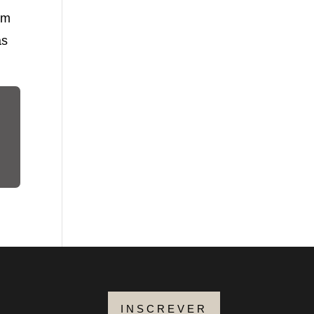
em
as
INSCREVER