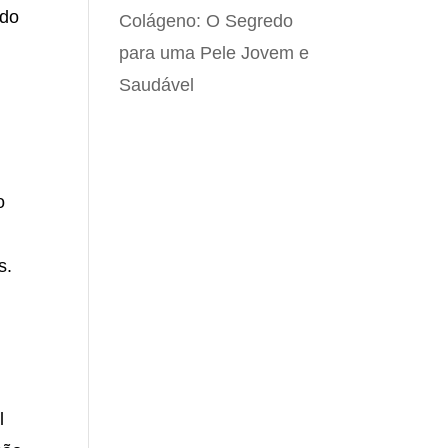
 do
Colágeno: O Segredo
para uma Pele Jovem e
Saudável
o
s.
l