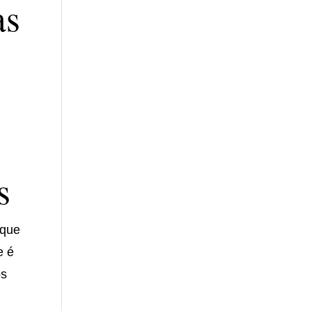
as
s
 que
e é
os