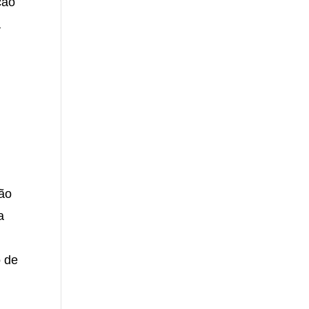
ção
a
ção
a
e
o de