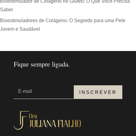
Bioestimulador de Colágeno no Glúteo: O Que Você Precisa
Saber
Bioestimuladores de Colágeno: O Segredo para uma Pele
Jovem e Saudável
Fique sempre ligada.
INSCREVER