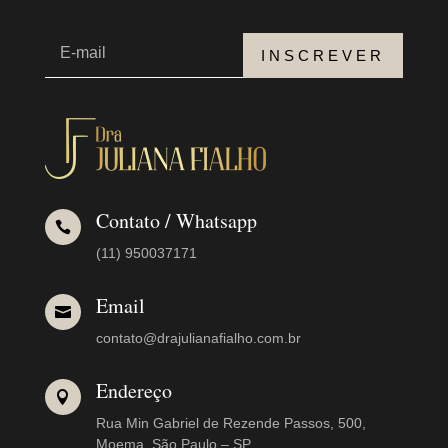
INSCREVER
Contato / Whatsapp

(11) 950037171
Email

contato@drajulianafialho.com.br
Endereço

Rua Min Gabriel de Rezende Passos, 500,
Moema. São Paulo – SP