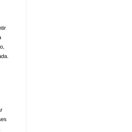
tir
a
o,
ada.
r
ses
a