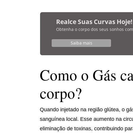
Realce Suas Curvas Hoje!
Obtenha o corpo dos seus sonhos com bi
Saiba mais
Como o Gás ca
corpo?
Quando injetado na região glútea, o g
sanguínea local. Esse aumento na circu
eliminação de toxinas, contribuindo p