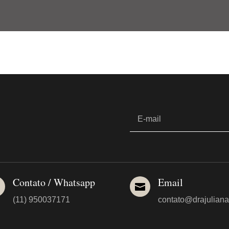
Contato / Whatsapp
Email


(11) 950037171
contato@drajuliana