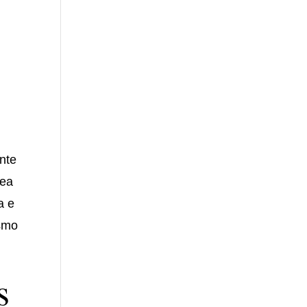
nte
nea
a e
ismo
s