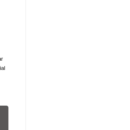
ar
ial