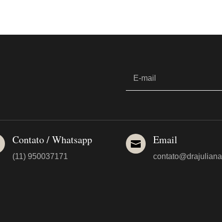
Contato / Whatsapp
Email


(11) 950037171
contato@drajuliana