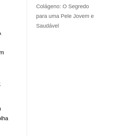
Colágeno: O Segredo
para uma Pele Jovem e
Saudável
A
am
e
m
olha