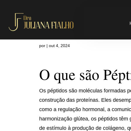
O que é Pépt
por
|
out 4, 2024
O que são Pépt
Os péptidos são moléculas formadas po
construção das proteínas. Eles desemp
como a regulação hormonal, a comunica
harmonização glútea, os péptidos têm 
de estímulo à produção de colágeno, q