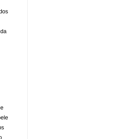
idos
 da
de
pele
os
o