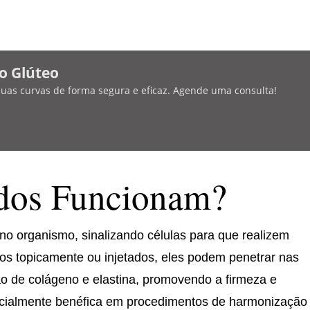
o Glúteo
 suas curvas de forma segura e eficaz. Agende uma consulta!
dos Funcionam?
o organismo, sinalizando células para que realizem
os topicamente ou injetados, eles podem penetrar nas
o de colágeno e elastina, promovendo a firmeza e
pecialmente benéfica em procedimentos de harmonização