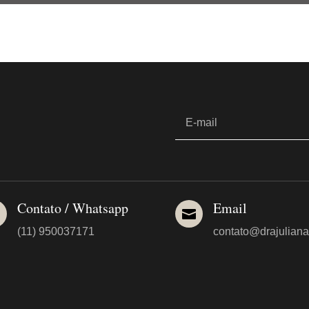
Contato / Whatsapp
Email


(11) 950037171
contato@drajuliana