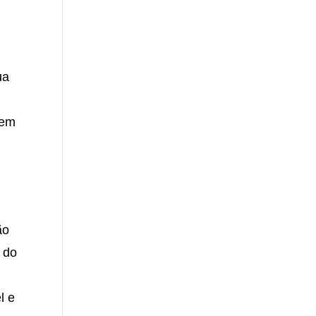
ua
o
 em
ão
 do
l e