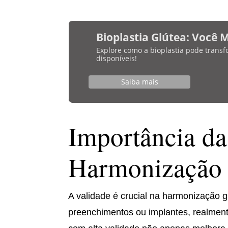
Bioplastia Glútea: Você 
Explore como a bioplastia pode transf
disponíveis!
Saiba mais
Importância da
Harmonização 
A validade é crucial na harmonização g
preenchimentos ou implantes, realmen