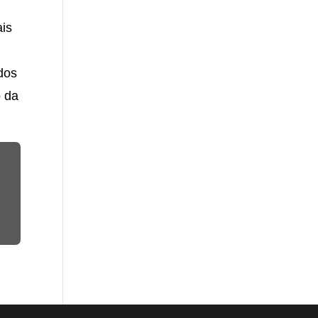
ais
ados
o da