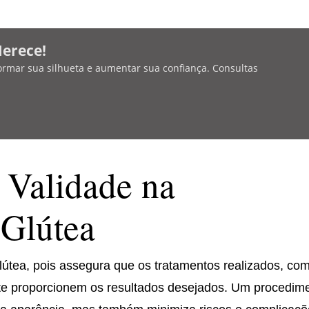
Merece!
ormar sua silhueta e aumentar sua confiança. Consultas
 Validade na
Glútea
lútea, pois assegura que os tratamentos realizados, co
te proporcionem os resultados desejados. Um procedim