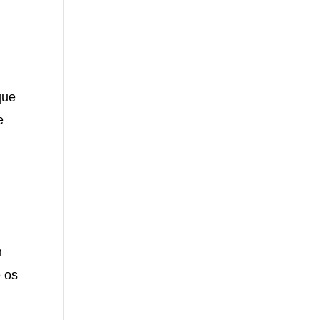
que
e
m
e os