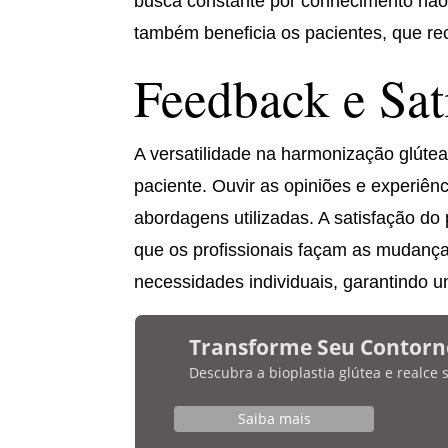
busca constante por conhecimento não 
também beneficia os pacientes, que re
Feedback e Sat
A versatilidade na harmonização glúte
paciente. Ouvir as opiniões e experiên
abordagens utilizadas. A satisfação do 
que os profissionais façam as mudança
necessidades individuais, garantindo u
Transforme Seu Contorn
Descubra a bioplastia glútea e realce
Saiba mais