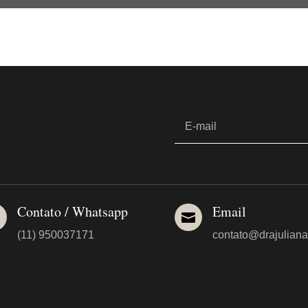
Contato / Whatsapp
Email


(11) 950037171
contato@drajuliana