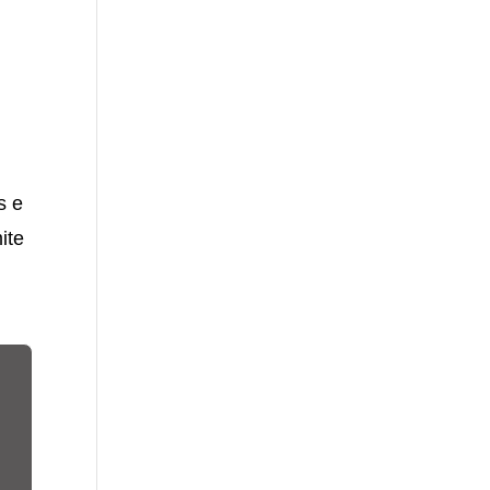
s e
ite