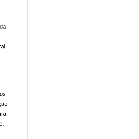
ada
ral
dos
ção
ura.
e,