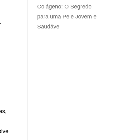
Colágeno: O Segredo
para uma Pele Jovem e
r
Saudável
as,
olve