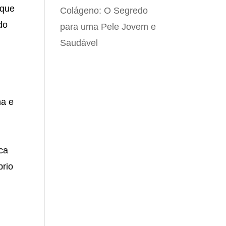
 que
Colágeno: O Segredo
do
para uma Pele Jovem e
Saudável
ma e
ca
prio