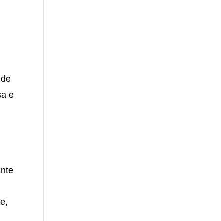
 de
sa e
ante
e,