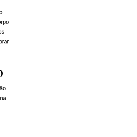
do
orpo
os
brar
o
ção
 na