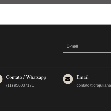
Contato / Whatsapp
Email


(11) 950037171
contato@drajuliana