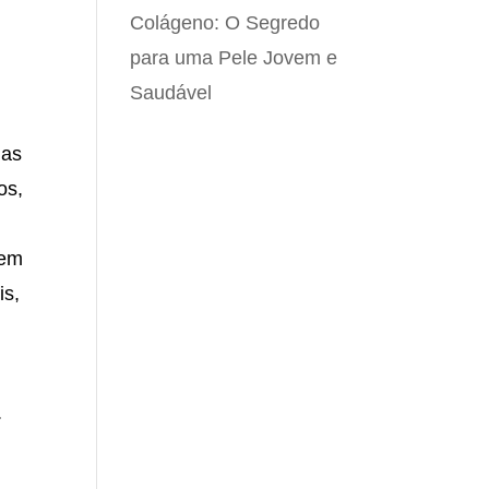
Colágeno: O Segredo
para uma Pele Jovem e
Saudável
ias
os,
 em
is,
a