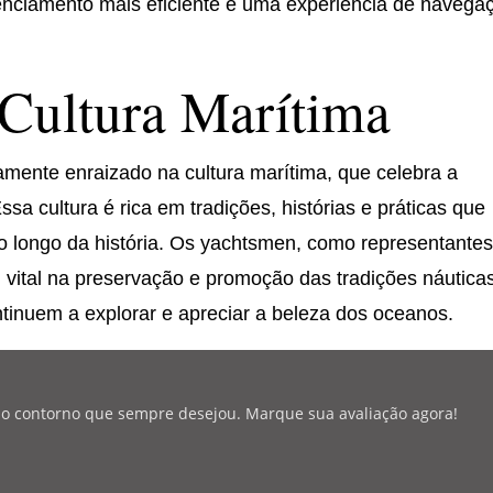
nciamento mais eficiente e uma experiência de navega
Cultura Marítima
mente enraizado na cultura marítima, que celebra a
a cultura é rica em tradições, histórias e práticas que
o longo da história. Os yachtsmen, como representante
ital na preservação e promoção das tradições náuticas
tinuem a explorar e apreciar a beleza dos oceanos.
r o contorno que sempre desejou. Marque sua avaliação agora!