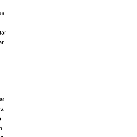
es
tar
ar
se
s,
a
m