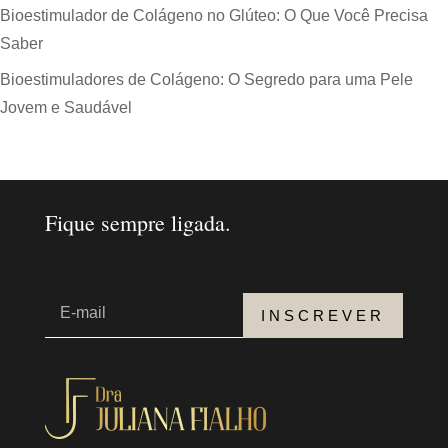
Bioestimulador de Colágeno no Glúteo: O Que Você Precisa
Saber
Bioestimuladores de Colágeno: O Segredo para uma Pele
Jovem e Saudável
Fique sempre ligada.
INSCREVER