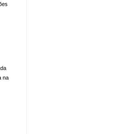
ções
ada
a na