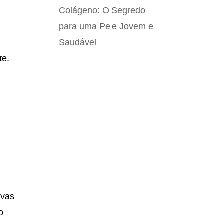
Colágeno: O Segredo
para uma Pele Jovem e
Saudável
s
te.
ivas
o