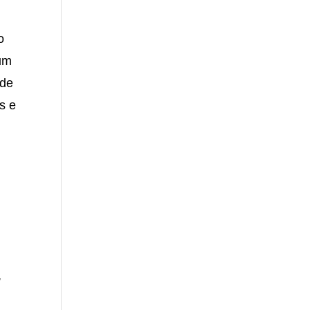
o
 um
 de
s e
,