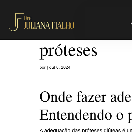
Onde fazer 
próteses
por
|
out 6, 2024
Onde fazer ade
Entendendo o 
A adequação das próteses glúteas é um