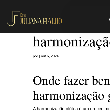
Onde fazer b
harmonizaçã
por
|
out 6, 2024
Onde fazer ben
harmonização 
A harmonização glútea é um procedimen