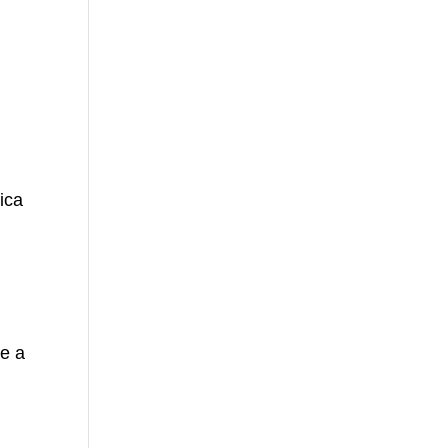
a
ica
 e a