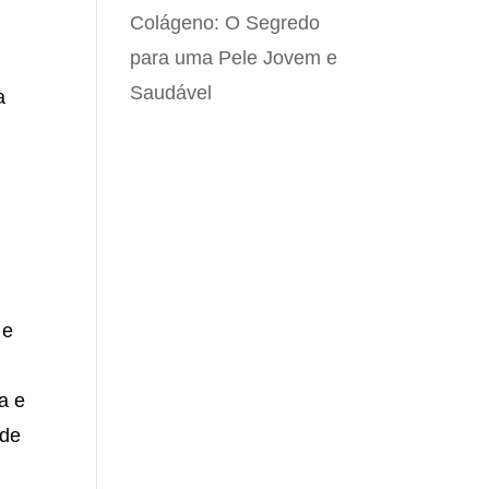
Colágeno: O Segredo
para uma Pele Jovem e
Saudável
a
 e
a e
ade