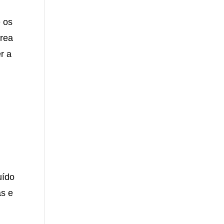
e os
área
r a
uído
as e