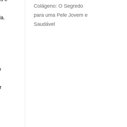
Colágeno: O Segredo
para uma Pele Jovem e
da.
Saudável
e
r