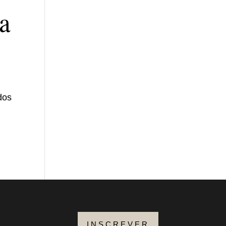
a
dos
e
INSCREVER