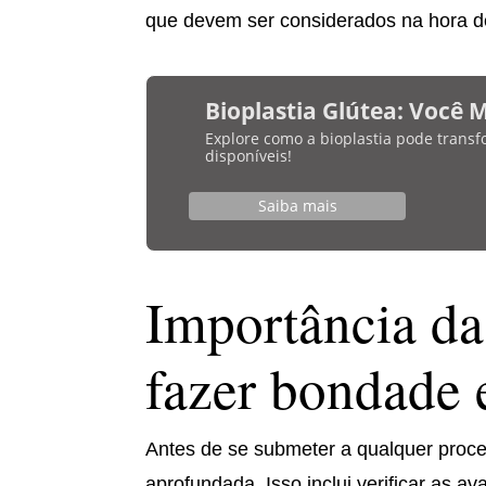
que devem ser considerados na hora de
Bioplastia Glútea: Você 
Explore como a bioplastia pode transf
disponíveis!
Saiba mais
Importância da
fazer bondade e
Antes de se submeter a qualquer proce
aprofundada. Isso inclui verificar as a