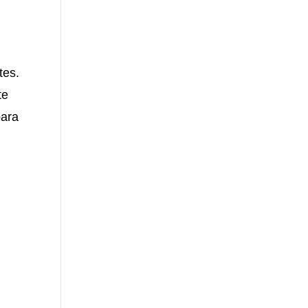
tes.
te
para