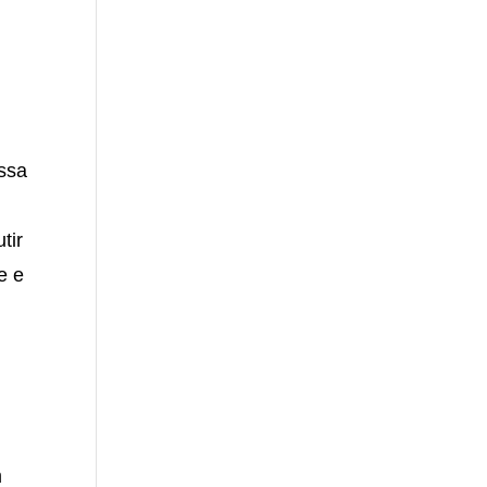
essa
tir
e e
m