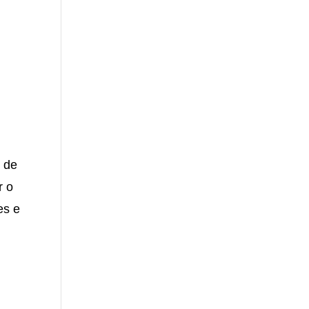
o de
r o
es e
o