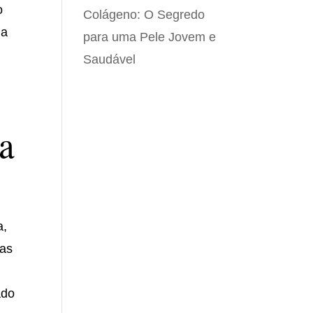
o
Colágeno: O Segredo
ia
para uma Pele Jovem e
Saudável
a
a,
cas
ado