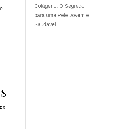
Colágeno: O Segredo
e.
para uma Pele Jovem e
Saudável
s
os
 da