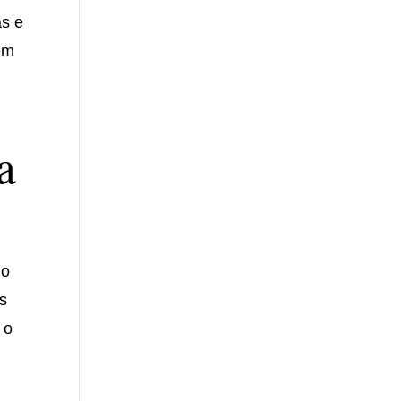
as e
em
a
 o
s
 o