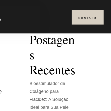
s
CONTATO
Pesquisar
O
Postagen
s
Recentes
Bioestimulador de
Colágeno para
é
Flacidez: A Solução
Ideal para Sua Pele
s