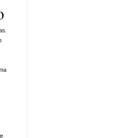
o
as.
o
rma
de