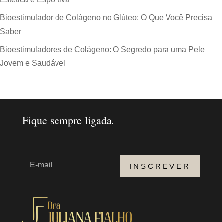
Bioestimulador de Colágeno no Glúteo: O Que Você Precisa
Saber
Bioestimuladores de Colágeno: O Segredo para uma Pele
Jovem e Saudável
Fique sempre ligada.
INSCREVER