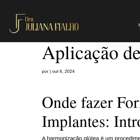
Onde fazer 
Aplicação de
por
|
out 6, 2024
Onde fazer Fo
Implantes: Int
A harmonização glútea é um procedime