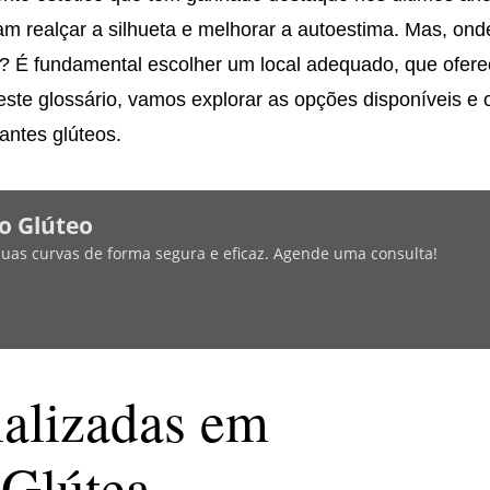
m realçar a silhueta e melhorar a autoestima. Mas, ond
s? É fundamental escolher um local adequado, que ofer
ste glossário, vamos explorar as opções disponíveis e 
antes glúteos.
o Glúteo
 suas curvas de forma segura e eficaz. Agende uma consulta!
ializadas em
Glútea