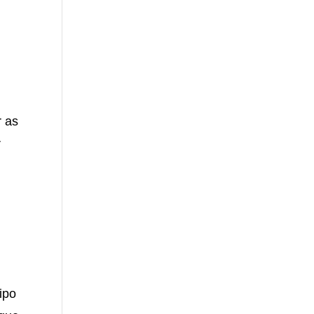
r as
r
ipo