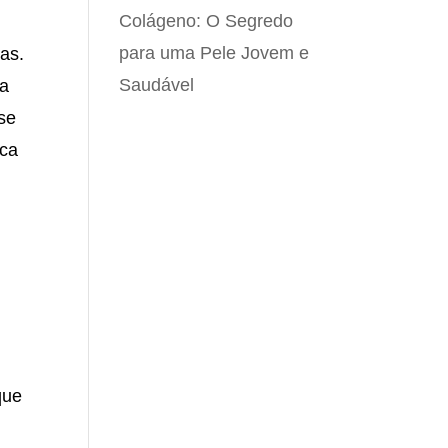
Colágeno: O Segredo
para uma Pele Jovem e
as.
Saudável
 a
se
ica
que