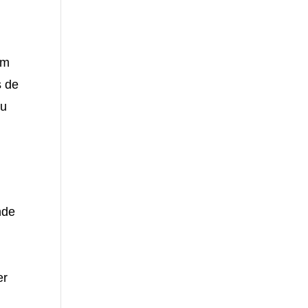
em
s de
eu
nde
er