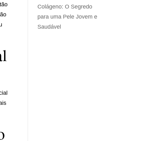
tão
Colágeno: O Segredo
ção
para uma Pele Jovem e
u
Saudável
al
cial
ais
o