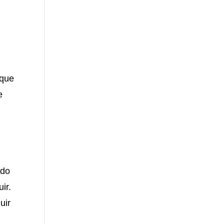
 que
e
ado
ir.
uir