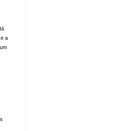
tá
 e a
 um
es