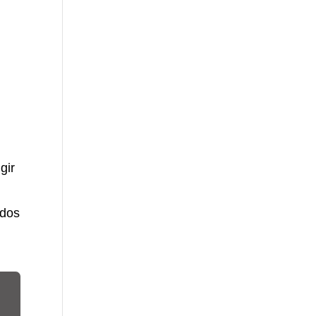
gir
ados