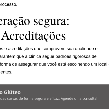
processo.
ração segura:
 Acreditações
ações e acreditações que comprovem sua qualidade e
garantem que a clínica segue padrões rigorosos de
forma de assegurar que você está escolhendo um local
ientes.
o Glúteo
 suas curvas de forma segura e eficaz. Agende uma consulta!