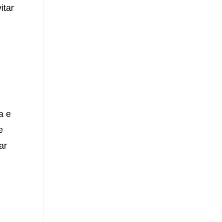
itar
a e
e
ar