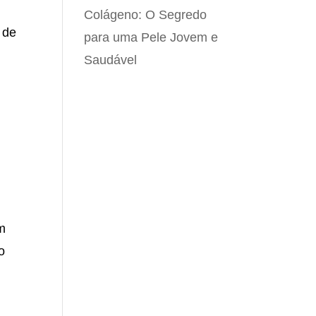
Colágeno: O Segredo
 de
para uma Pele Jovem e
Saudável
m
o