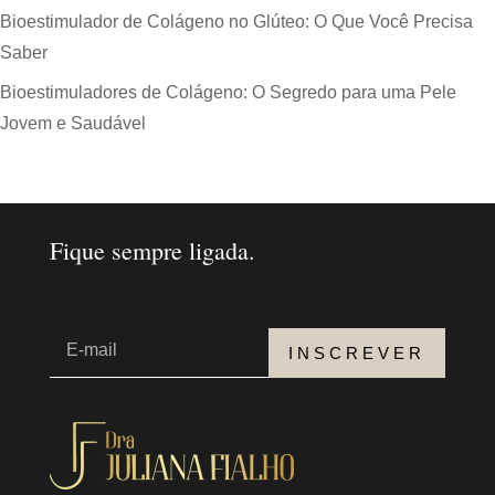
Bioestimulador de Colágeno no Glúteo: O Que Você Precisa
Saber
Bioestimuladores de Colágeno: O Segredo para uma Pele
Jovem e Saudável
Fique sempre ligada.
INSCREVER