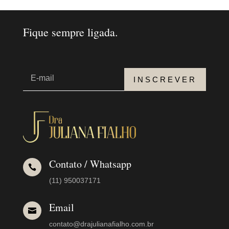
Fique sempre ligada.
INSCREVER
Contato / Whatsapp

(11) 950037171
Email

contato@drajulianafialho.com.br