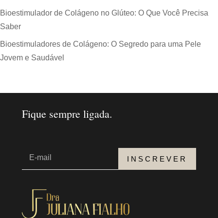
Bioestimulador de Colágeno no Glúteo: O Que Você Precisa
Saber
Bioestimuladores de Colágeno: O Segredo para uma Pele
Jovem e Saudável
Fique sempre ligada.
INSCREVER