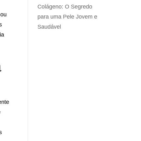
Colágeno: O Segredo
 ou
para uma Pele Jovem e
s
Saudável
ia
a
ente
e
s