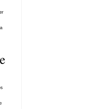
er
ua
 e
os
e