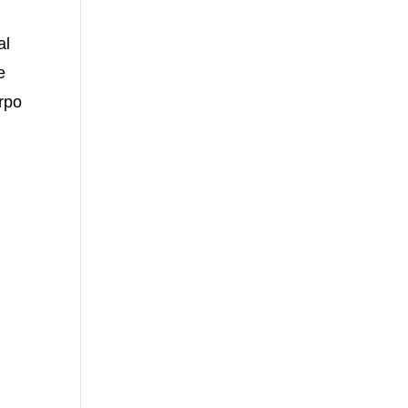
al
e
rpo
e