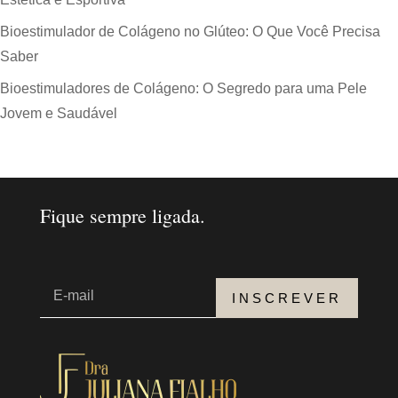
Bioestimulador de Colágeno no Glúteo: O Que Você Precisa
Saber
Bioestimuladores de Colágeno: O Segredo para uma Pele
Jovem e Saudável
Fique sempre ligada.
INSCREVER