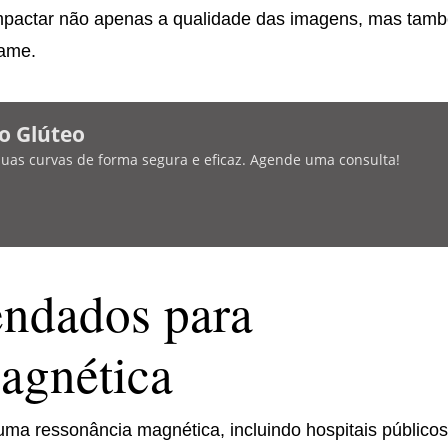
 impactar não apenas a qualidade das imagens, mas tam
xame.
o Glúteo
 suas curvas de forma segura e eficaz. Agende uma consulta!
ndados para
agnética
uma ressonância magnética, incluindo hospitais públicos