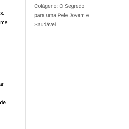
Colágeno: O Segredo
s.
para uma Pele Jovem e
xame
Saudável
ar
ode