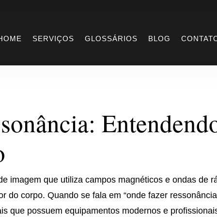
Ressonância
HOME
SERVIÇOS
GLOSSÁRIOS
BLOG
CONTAT
ssonância: Entendend
o
e imagem que utiliza campos magnéticos e ondas de r
ior do corpo. Quando se fala em “onde fazer ressonância
itais que possuem equipamentos modernos e profissionai