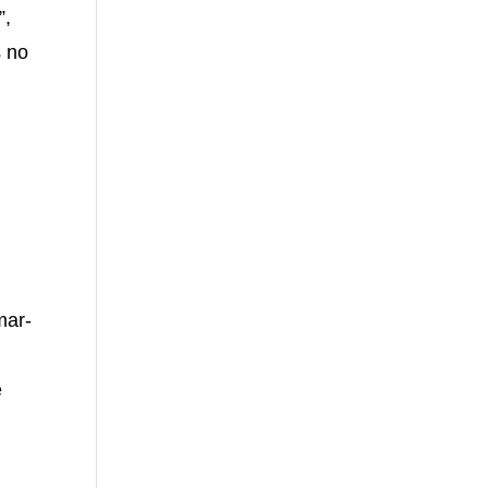
”,
s no
mar-
e