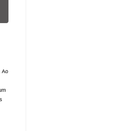
. Ao
 um
s