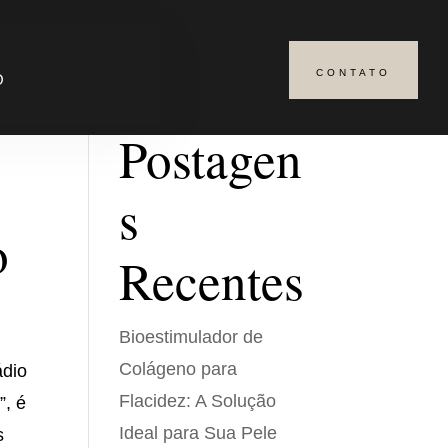
CONTATO
Pesquisar
O
Postagen
s
o
Recentes
Bioestimulador de
Colágeno para
ádio
Flacidez: A Solução
”, é
Ideal para Sua Pele
s