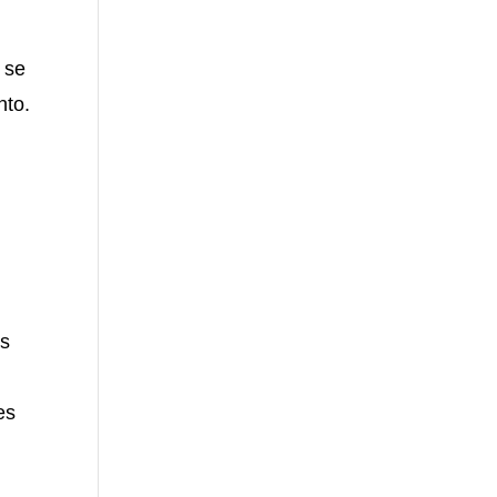
 se
nto.
as
es