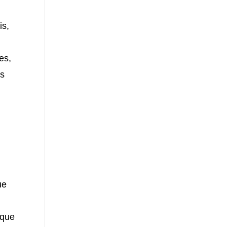
is,
es,
as
ue
 que