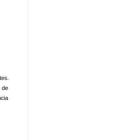
tes.
s de
ncia