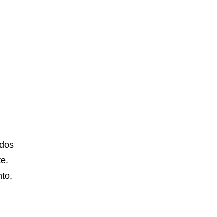
 dos
te.
nto,