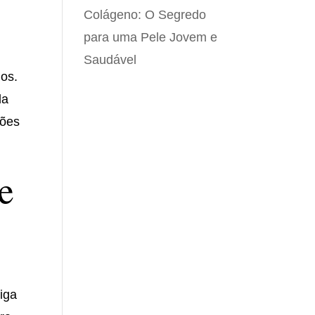
Colágeno: O Segredo
para uma Pele Jovem e
Saudável
ios.
da
ções
e
siga