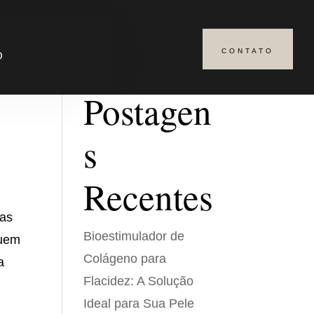
CONTATO
Pesquisar
O
Postagen
s
Recentes
cas
Bioestimulador de
quem
Colágeno para
a
Flacidez: A Solução
Ideal para Sua Pele