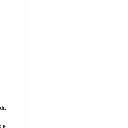
 da
o e