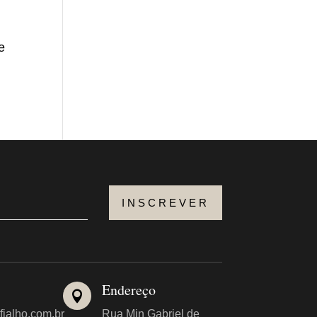
e
INSCREVER
Endereço

fialho.com.br
Rua Min Gabriel de