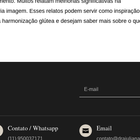
mento. Muitos relatam melhorias significativas na
ria imagem. Esses relatos podem servir como inspiração
a harmonização glútea e desejam saber mais sobre o qu
Contato / Whatsapp
Email


(11) 950037171
contato@drajuliana