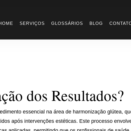
entilação dos
HOME
SERVIÇOS
GLOSSÁRIOS
BLOG
CONTAT
ação dos Resultados?
edimento essencial na área de harmonização glútea, qu
btidos após intervenções estéticas. Este processo envolv
icas aplicadas, permitindo que os profissionais de saúde