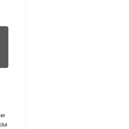
zer
clui