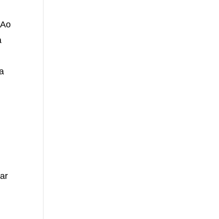
 Ao
a
a
ar