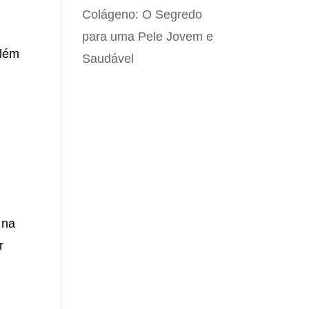
Colágeno: O Segredo
para uma Pele Jovem e
além
Saudável
 na
r