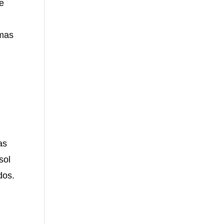
ue
 mas
as
sol
dos.