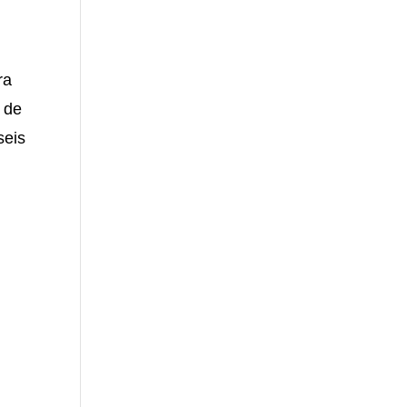
,
ra
o de
seis