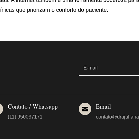
osas. A internet também é uma ferramenta poderosa par
línicas que priorizam o conforto do paciente.
Contato / Whatsapp
Email


(11) 950037171
contato@drajuliana