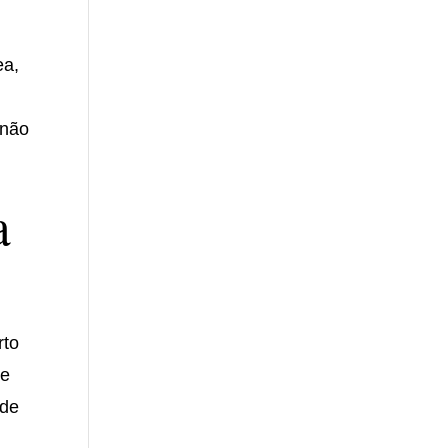
ea,
 não
a
rto
de
úde